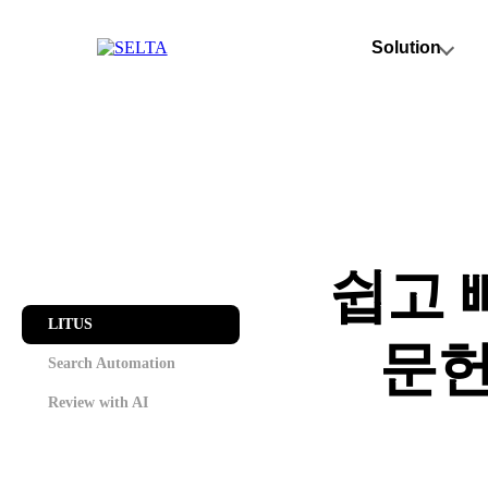
Solution
쉽고 
LITUS
문헌
Search Automation
Review with AI